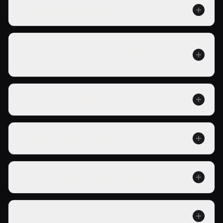
Er hyttelån dyrere enn boliglån?
Hvor stor hytte kan man bygge uten å
søke?
Hva koster en ferdighytte?
Hva koster en minihytte?
Hva koster grunnarbeid til hytte?
Hvor lang tid tar det å bygge en hytte?