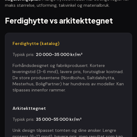
maks størrelse, utforming, takvinkel og materialbruk.
Ferdighytte vs arkitekttegnet
Ferdighytte (katalog)
Typisk pris:
20 000-35 000 kr/m²
Forhåndsdesignet og fabrikprodusert. Kortere
leveringstid (3-6 mnd), lavere pris, forutsigbar kostnad.
De store produsentene (Nordbohus, Saltdalshytta,
Mesterhus, BoligPartner) har hundrevis av modeller. Kan
tilpasses innenfor rammer.
Arkitekttegnet
Typisk pris:
35 000-55 000 kr/m²
Unik design tilpasset tomten og dine ønsker. Lengre
prosess (6-12 mnd), høyere pris, men resultat som kan