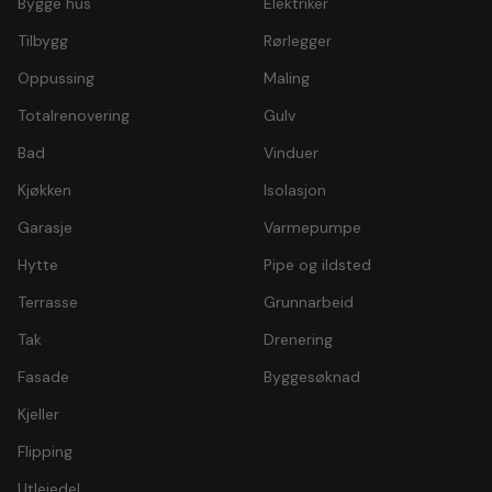
Bygge hus
Elektriker
Tilbygg
Rørlegger
Oppussing
Maling
Totalrenovering
Gulv
Bad
Vinduer
Kjøkken
Isolasjon
Garasje
Varmepumpe
Hytte
Pipe og ildsted
Terrasse
Grunnarbeid
Tak
Drenering
Fasade
Byggesøknad
Kjeller
Flipping
Utleiedel