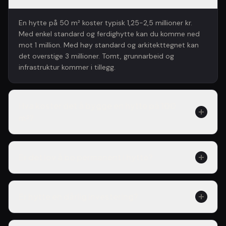
En hytte på 50 m² koster typisk 1,25-2,5 millioner kr.
Med enkel standard og ferdighytte kan du komme ned
mot 1 million. Med høy standard og arkitekttegnet kan
det overstige 3 millioner. Tomt, grunnarbeid og
infrastruktur kommer i tillegg.
Hva koster det å bygge en hytte på 100
m²?
Er det lov å bo permanent i hytte?
Er hytte en dårlig investering?