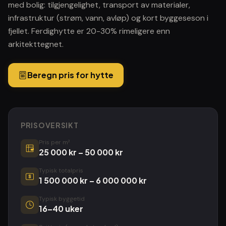
med bolig: tilgjengelighet, transport av materialer,
infrastruktur (strøm, vann, avløp) og kort byggeseson i
fjellet. Ferdighytte er 20-30% rimeligere enn
arkitekttegnet.
Beregn pris for
hytte
PRISOVERSIKT
Pris per m²
25 000 kr
–
50 000 kr
m²
Typisk totalpris
1 500 000 kr
–
6 000 000 kr
Typisk byggetid
16
–
40
uker