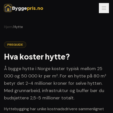
Bygge
pris.no
B
Hjem
/
Hytte
PRISGUIDE
Hva koster
hytte
?
Å bygge hytte i Norge koster typisk mellom 25
000 og 50 000 kr per m². For en hytte på 80 m²
betyr det 2-4 millioner kroner for selve hytten.
Med grunnarbeid, infrastruktur og buffer bør du
budsjettere 2,5-5 millioner totalt.
Hyttebygging har unike kostnadsdrivere sammenlignet