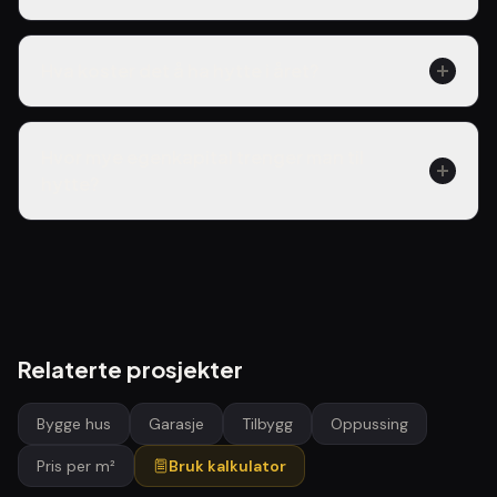
Hva koster det å ha hytte i året?
Hvor mye egenkapital trenger man til
hytte?
Relaterte prosjekter
Bygge hus
Garasje
Tilbygg
Oppussing
Pris per m²
Bruk kalkulator