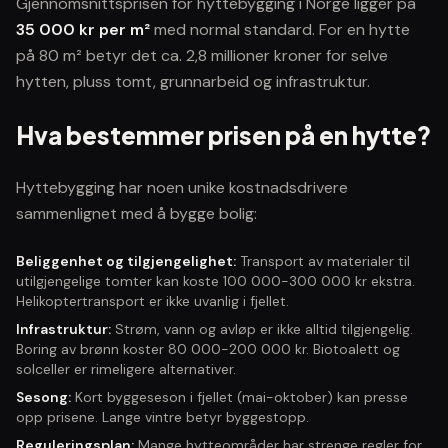
Gjennomsnittsprisen for hyttebygging i Norge ligger på
35 000 kr per m²
med normal standard. For en hytte
på 80 m² betyr det ca. 2,8 millioner kroner for selve
hytten, pluss tomt, grunnarbeid og infrastruktur.
Hva bestemmer prisen på en hytte?
Hyttebygging har noen unike kostnadsdrivere
sammenlignet med å bygge bolig:
Beliggenhet og tilgjengelighet:
Transport av materialer til
utilgjengelige tomter kan koste 100 000-300 000 kr ekstra.
Helikoptertransport er ikke uvanlig i fjellet.
Infrastruktur:
Strøm, vann og avløp er ikke alltid tilgjengelig.
Boring av brønn koster 80 000-200 000 kr. Biotoalett og
solceller er rimeligere alternativer.
Sesong:
Kort byggeseson i fjellet (mai-oktober) kan presse
opp prisene. Lange vintre betyr byggestopp.
Reguleringsplan:
Mange hytteområder har strenge regler for