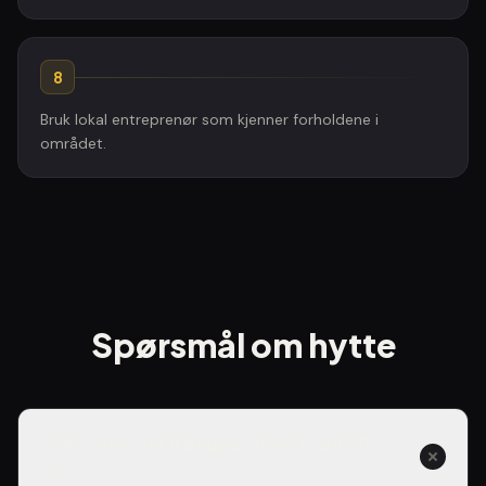
8
Bruk lokal entreprenør som kjenner forholdene i
området.
Spørsmål om hytte
Hva koster det å bygge en hytte på 50
m²?